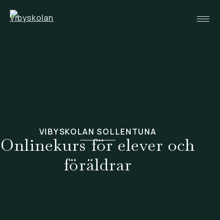
Hoppa
till
innehåll
HEM
OM OSS
+
ELEVHÄLSA
+
EFTER SKOLAN
+
TILL VÅRDNADSHAVARE
+
VIBYSKOLAN SOLLENTUNA
Onlinekurs för elever och
KONTAKT
föräldrar